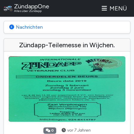
ZündappOne
MENÜ
Alles über Zündapp
Nachrichten
Zündapp-Teilemesse in Wijchen.
vor 7 Jahren
0