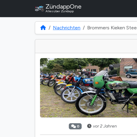
ZündappOne
Alles über Zündapp
Nachrichten
Brommers Kieken Ste
vor 2 Jahren
0